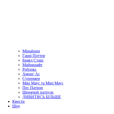
Міньйони
Гаррі Поттер
Бравл Старс
Майнкрафт
Роблокс
Амонг Ас
Супермен
Мікі Маус та Міні Маус
Пес Патрон
Щенячий патруль
ДИВИТИСЬ БІЛЬШЕ
Квести
Шоу