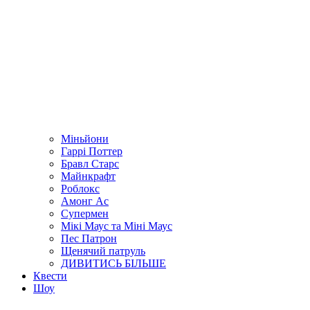
Міньйони
Гаррі Поттер
Бравл Старс
Майнкрафт
Роблокс
Амонг Ас
Супермен
Мікі Маус та Міні Маус
Пес Патрон
Щенячий патруль
ДИВИТИСЬ БІЛЬШЕ
Квести
Шоу